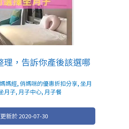
整理，告訴你產後該選哪
媽媽經
,
俏媽咪的優惠折扣分享
,
坐月
坐月子
,
月子中心
,
月子餐
後更新於
2020-07-30