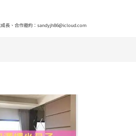
作邀約：sandyjh86@icloud.com