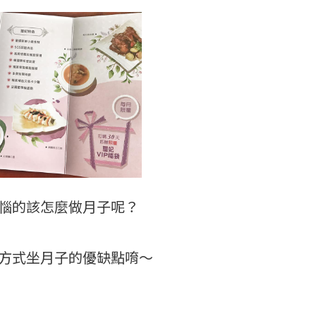
惱的該怎麼做月子呢？
方式坐月子的優缺點唷～