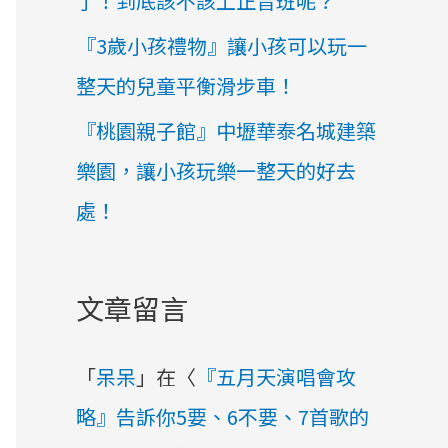
了！到底該不該上正音班呢？
『3歲小孩禮物』讓小孩可以玩一
整天的兒童平衡滑步車！
『桃園親子館』中壢華泰名城建築
樂園，讓小孩玩樂一整天的好去
處！
文章留言
「
呆呆
」在〈
『五月天演唱會攻
略』告訴你5要、6不要、7首歌的