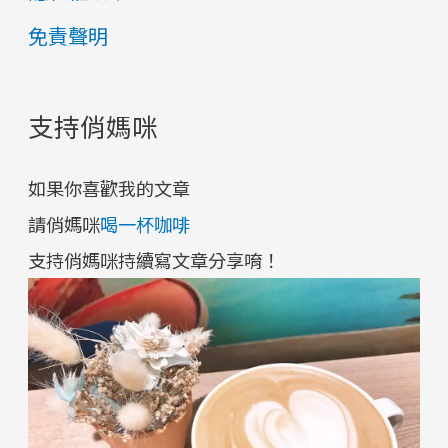
i
免責聲明
v
e
支持俏媽咪
s
如果你喜歡我的文章
請俏媽咪
喝一杯咖啡
支持俏媽咪持續寫文章分享唷！