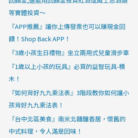
回饋金,還能用回饋金投資紅酒或威士忌酒類
等實體投資～
『APP推薦』讓你上傳發票也可以賺現金回
饋！Shop Back APP！
『3歲小孩生日禮物』​​​​坐立兩用式兒童滑步車
『1歲以上小孩的玩具』必買的益智玩具-積
木！
『如何背好九九乘法表』3階段教你如何讓小
孩背好九九乘法表！
『台中北區美食』南米北麵釀香居，懷舊的
中式料理，令人滿是回味！